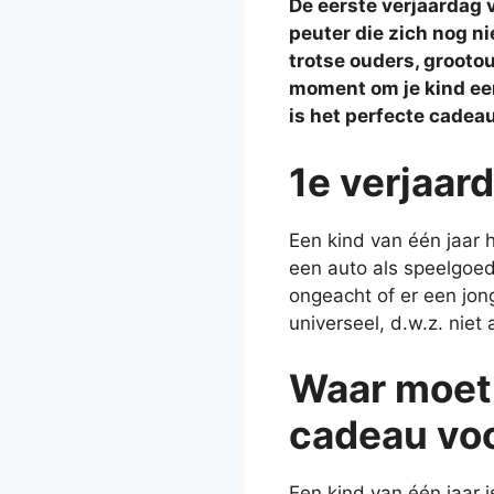
De eerste verjaardag 
peuter die zich nog ni
trotse ouders, grooto
moment om je kind een
is het perfecte cadeau
1e verjaar
Een kind van één jaar 
een auto als speelgoed.
ongeacht of er een jon
universeel, d.w.z. niet
Waar moet 
cadeau voo
Een kind van één jaar i