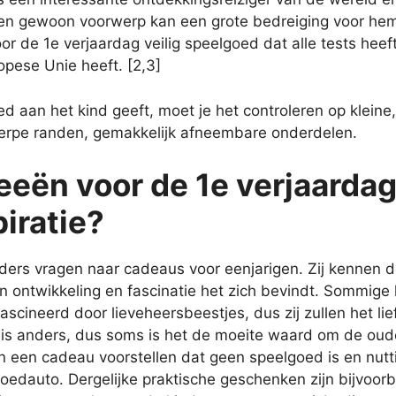
 Een gewoon voorwerp kan een grote bedreiging voor he
or de 1e verjaardag veilig speelgoed dat alle tests hee
opese Unie heeft. [2,3]
d aan het kind geeft, moet je het controleren op kleine,
herpe randen, gemakkelijk afneembare onderdelen.
eën voor de 1e verjaardag
piratie?
ders vragen naar cadeaus voor eenjarigen. Zij kennen 
n ontwikkeling en fascinatie het zich bevindt. Sommig
fascineerd door lieveheersbeestjes, dus zij zullen het l
nd is anders, dus soms is het de moeite waard om de oud
een cadeau voorstellen dat geen speelgoed is en nutti
edauto. Dergelijke praktische geschenken zijn bijvoorb