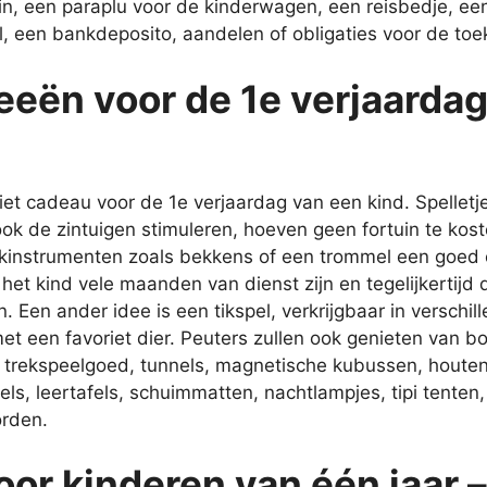
in, een paraplu voor de kinderwagen, een reisbedje, een 
, een bankdeposito, aandelen of obligaties voor de toe
eën voor de 1e verjaardag
iet cadeau voor de 1e verjaardag van een kind. Spelletj
ook de zintuigen stimuleren, hoeven geen fortuin te kos
ekinstrumenten zoals bekkens of een trommel een goed 
het kind vele maanden van dienst zijn en tegelijkertijd
. Een ander idee is een tikspel, verkrijgbaar in verschil
et een favoriet dier. Peuters zullen ook genieten van 
, trekspeelgoed, tunnels, magnetische kubussen, houte
ls, leertafels, schuimmatten, nachtlampjes, tipi tent
orden.
or kinderen van één jaar 