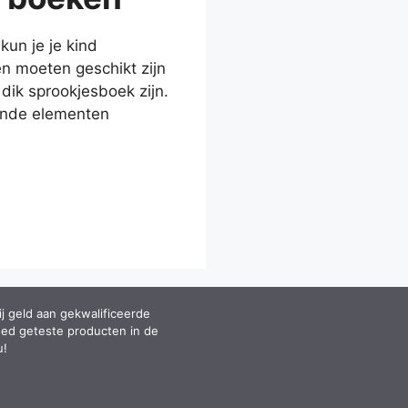
kun je je kind
en moeten geschikt zijn
dik sprookjesboek zijn.
gende elementen
j geld aan gekwalificeerde
oed geteste producten in de
u!