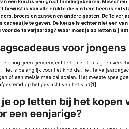
van een kind is een groot familiegebeuren. Misschien 
et bewust is van alle drukte die om hem heen is ontst
uders, broers en zussen en andere gasten. De 1e verja
 cadeautje te geven. De keuze is echter niet een van
 voor de 1e verjaardag? Waar moet je op letten bij he
dagscadeaus voor jongens
heeft nog geen genderidentiteit en ziet dus geen verschi
 Het is belangrijk voor het kind dat het 1e verjaardags
gen of een meisje mee zal spelen. Het meeste speelgoed
 afgestemd op het geslacht van het kind[1]
je op letten bij het kopen
r een eenjarige?
s een interessante ontdekkingsreiziger van de wereld en 