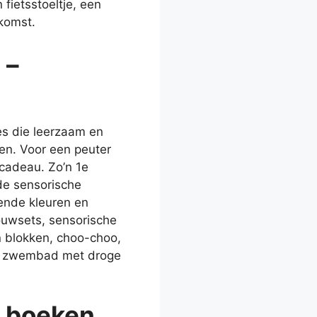
fietsstoeltje, een
komst.
 –
es die leerzaam en
ten. Voor een peuter
cadeau. Zo’n 1e
 de sensorische
lende kleuren en
bouwsets, sensorische
n blokken, choo-choo,
en, zwembad met droge
– boeken