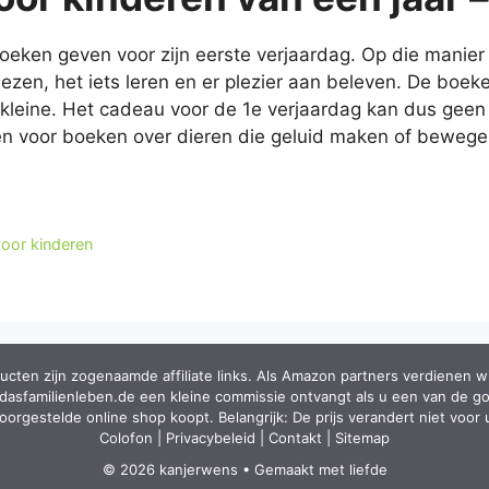
oeken geven voor zijn eerste verjaardag. Op die manier 
zen, het iets leren en er plezier aan beleven. De boek
e kleine. Het cadeau voor de 1e verjaardag kan dus geen 
zen voor boeken over dieren die geluid maken of bewe
oor kinderen
ucten zijn zogenaamde affiliate links. Als Amazon partners verdienen wi
 dasfamilienleben.de een kleine commissie ontvangt als u een van de g
oorgestelde online shop koopt. Belangrijk: De prijs verandert niet voor 
Colofon
|
Privacybeleid
|
Contakt
|
Sitemap
© 2026 kanjerwens • Gemaakt met liefde