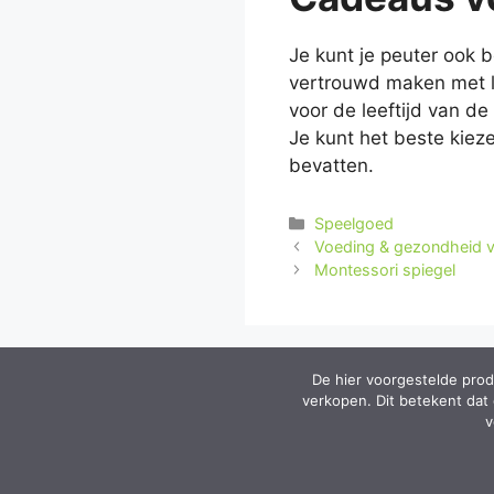
Je kunt je peuter ook b
vertrouwd maken met le
voor de leeftijd van d
Je kunt het beste kie
bevatten.
Categorieën
Speelgoed
Voeding & gezondheid v
Montessori spiegel
De hier voorgestelde prod
verkopen. Dit betekent dat
v