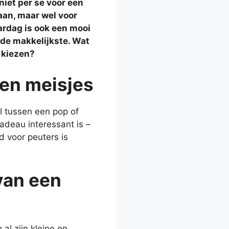
niet per se voor een
aan, maar wel voor
ardag is ook een mooi
 de makkelijkste. Wat
t kiezen?
 en meisjes
l tussen een pop of
cadeau interessant is –
 voor peuters is
 van een
al zijn kleine en