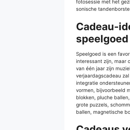
fotosessie met het gez
sonische tandenborstel
Cadeau-ide
speelgoed
Speelgoed is een favor
interessant zijn, maar 
van één jaar zijn muzi
verjaardagscadeau zal 
integratie ondersteunen
vormen, bijvoorbeeld m
blokken, pluche ballen
grote puzzels, schomme
ballen, magnetische b
Cadeaus vo