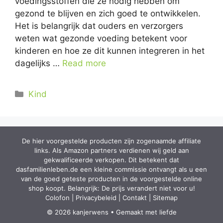
voedingsstoffen die ze nodig hebben om
gezond te blijven en zich goed te ontwikkelen.
Het is belangrijk dat ouders en verzorgers
weten wat gezonde voeding betekent voor
kinderen en hoe ze dit kunnen integreren in het
dagelijks …
Read more
Categorieën
Kind
De hier voorgestelde producten zijn zogenaamde affiliate
links. Als Amazon partners verdienen wij geld aan
gekwalificeerde verkopen. Dit betekent dat
dasfamilienleben.de een kleine commissie ontvangt als u een
van de goed geteste producten in de voorgestelde online
shop koopt. Belangrijk: De prijs verandert niet voor u!
Colofon
|
Privacybeleid
|
Contakt
|
Sitemap
© 2026 kanjerwens • Gemaakt met liefde