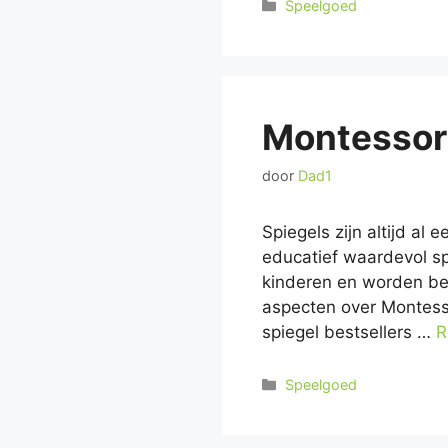
Categorieën
Speelgoed
Montessori
door
Dad1
Spiegels zijn altijd al
educatief waardevol sp
kinderen en worden besc
aspecten over Montess
spiegel bestsellers …
R
Categorieën
Speelgoed