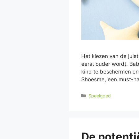
Het kiezen van de juis
eerst ouder wordt. Bab
kind te beschermen en 
Shoesme, een must-hav
Categorieën
Speelgoed
De potenti