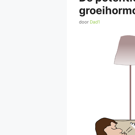
groeihorm
door
Dad1